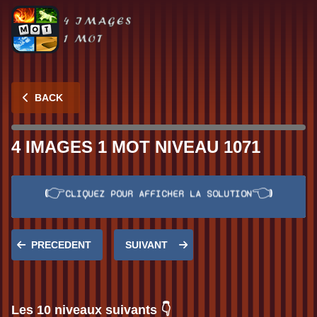
BACK
4 IMAGES 1 MOT NIVEAU 1071
👉
👈
Réponse:
BACTERIE
CLIQUEZ POUR AFFICHER LA SOLUTION
PRECEDENT
SUIVANT
Les 10 niveaux suivants 👇