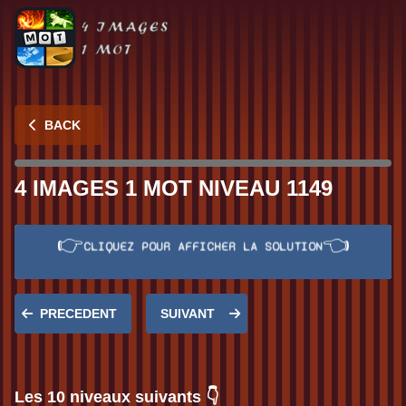
BACK
4 IMAGES 1 MOT NIVEAU 1149
👉
👈
CLIQUEZ POUR AFFICHER LA SOLUTION
Réponse:
EXEMPLE
PRECEDENT
SUIVANT
Les 10 niveaux suivants 👇