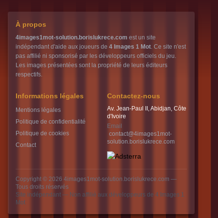
À propos
4images1mot-solution.borislukrece.com
est un site
indépendant d'aide aux joueurs de
4 Images 1 Mot
. Ce site n'est
pas affilié ni sponsorisé par les développeurs officiels du jeu.
Les images présentées sont la propriété de leurs éditeurs
respectifs.
Informations légales
Contactez-nous
Av. Jean-Paul II, Abidjan, Côte
Mentions légales
d'Ivoire
Politique de confidentialité
Email
Politique de cookies
contact@4images1mot-
solution.borislukrece.com
Contact
Copyright © 2026
4images1mot-solution.borislukrece.com
—
Tous droits réservés
Site indépendant — Non affilié aux développeurs de 4 Images 1
Mot