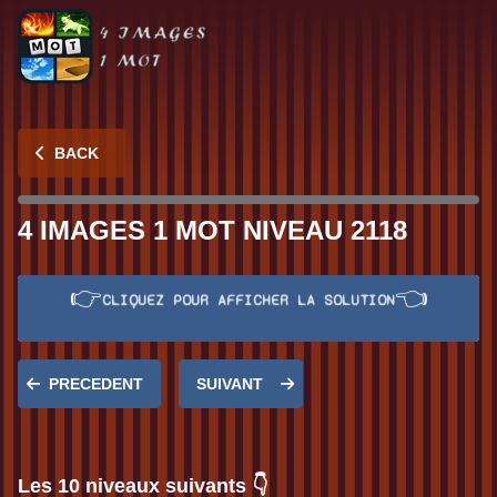
BACK
4 IMAGES 1 MOT NIVEAU 2118
👉
👈
CLIQUEZ POUR AFFICHER LA SOLUTION
Réponse:
BAIGNOIRE
PRECEDENT
SUIVANT
Les 10 niveaux suivants 👇