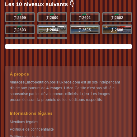
Les 10 niveaux suivants 👇
2599
2600
2601
2602
2603
2604
2605
2606
2607
2608
À propos
4images1mot-solution.borislukrece.com
est un site indépendant
d'aide aux joueurs de
4 Images 1 Mot
. Ce site n'est pas affilié ni
sponsorisé par les développeurs officiels du jeu. Les images
présentées sont la propriété de leurs éditeurs respectifs.
Informations légales
Mentions légales
Politique de confidentialité
Politique de cookies