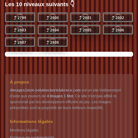
Les 10 niveaux suivants 👇
2799
2800
2801
2802
2803
2804
2805
2806
2807
2808
À propos
4images1mot-solution.borislukrece.com
est un site indépendant
d'aide aux joueurs de
4 Images 1 Mot
. Ce site n'est pas affilié ni
sponsorisé par les développeurs officiels du jeu. Les images
présentées sont la propriété de leurs éditeurs respectifs.
Informations légales
Mentions légales
Politique de confidentialité