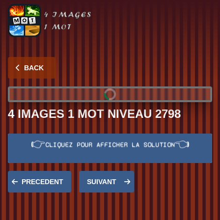
BACK
4 IMAGES 1 MOT NIVEAU 2798
👉
👈
CLIQUEZ POUR AFFICHER LA SOLUTION
Réponse:
PREMIERE
PRECEDENT
SUIVANT