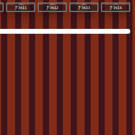
3611
3612
3613
3614