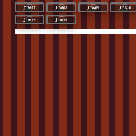
3607
3608
3609
3610
3615
3616