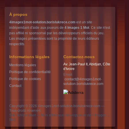
À propos
4images1mot-solution.borislukrece.com
est un site
indépendant d'aide aux joueurs de
4 Images 1 Mot
. Ce site n'est
pas affilié ni sponsorisé par les développeurs officiels du jeu.
Les images présentées sont la propriété de leurs éditeurs
respectifs.
Informations légales
Contactez-nous
Av. Jean-Paul II, Abidjan, Côte
Mentions légales
d'Ivoire
Politique de confidentialité
Email
Politique de cookies
contact@4images1mot-
solution.borislukrece.com
Contact
Copyright © 2026
4images1mot-solution.borislukrece.com
—
Tous droits réservés
Site indépendant — Non affilié aux développeurs de 4 Images 1
Mot