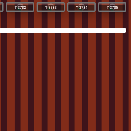
3782
3783
3784
3785