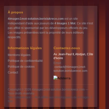
À propos
4images1mot-solution.borislukrece.com
est un site
indépendant d'aide aux joueurs de
4 Images 1 Mot
. Ce site n'est
pas affilié ni sponsorisé par les développeurs officiels du jeu.
Les images présentées sont la propriété de leurs éditeurs
respectifs.
Informations légales
Contactez-nous
Av. Jean-Paul II, Abidjan, Côte
Mentions légales
d'Ivoire
Politique de confidentialité
Email
Politique de cookies
contact@4images1mot-
solution.borislukrece.com
Contact
Copyright © 2026
4images1mot-solution.borislukrece.com
—
Tous droits réservés
Site indépendant — Non affilié aux développeurs de 4 Images 1
Mot