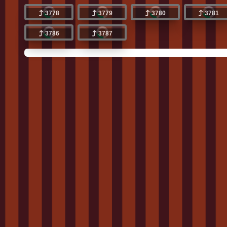
3778
3779
3780
3781
3786
3787