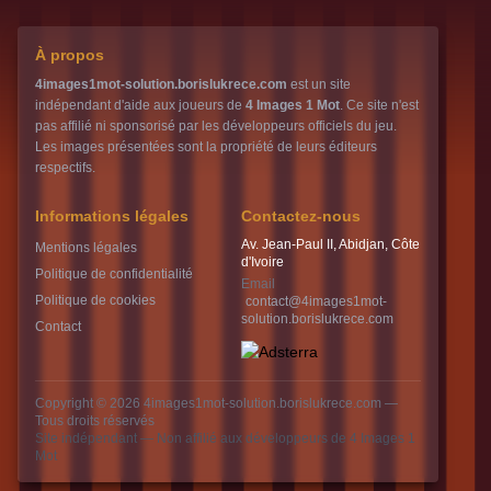
À propos
4images1mot-solution.borislukrece.com
est un site
indépendant d'aide aux joueurs de
4 Images 1 Mot
. Ce site n'est
pas affilié ni sponsorisé par les développeurs officiels du jeu.
Les images présentées sont la propriété de leurs éditeurs
respectifs.
Informations légales
Contactez-nous
Av. Jean-Paul II, Abidjan, Côte
Mentions légales
d'Ivoire
Politique de confidentialité
Email
Politique de cookies
contact@4images1mot-
solution.borislukrece.com
Contact
Copyright © 2026
4images1mot-solution.borislukrece.com
—
Tous droits réservés
Site indépendant — Non affilié aux développeurs de 4 Images 1
Mot