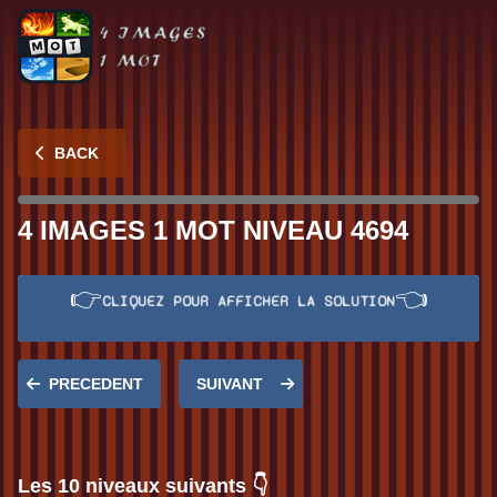
BACK
4 IMAGES 1 MOT NIVEAU 4694
👉
👈
CLIQUEZ POUR AFFICHER LA SOLUTION
Réponse:
POLLUER
PRECEDENT
SUIVANT
Les 10 niveaux suivants 👇