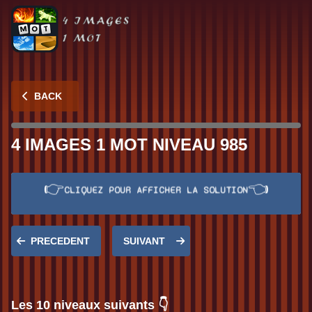
BACK
4 IMAGES 1 MOT NIVEAU 985
👉
👈
Réponse:
MOLLET
CLIQUEZ POUR AFFICHER LA SOLUTION
PRECEDENT
SUIVANT
Les 10 niveaux suivants 👇