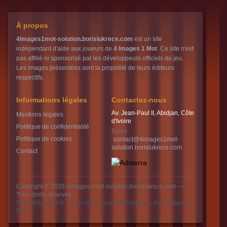
À propos
4images1mot-solution.borislukrece.com
est un site
indépendant d'aide aux joueurs de
4 Images 1 Mot
. Ce site n'est
pas affilié ni sponsorisé par les développeurs officiels du jeu.
Les images présentées sont la propriété de leurs éditeurs
respectifs.
Informations légales
Contactez-nous
Av. Jean-Paul II, Abidjan, Côte
Mentions légales
d'Ivoire
Politique de confidentialité
Email
Politique de cookies
contact@4images1mot-
solution.borislukrece.com
Contact
Copyright © 2026
4images1mot-solution.borislukrece.com
—
Tous droits réservés
Site indépendant — Non affilié aux développeurs de 4 Images 1
Mot