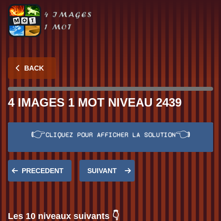
BACK
4 IMAGES 1 MOT NIVEAU 2439
👉
👈
CLIQUEZ POUR AFFICHER LA SOLUTION
Réponse:
SOIE
PRECEDENT
SUIVANT
Les 10 niveaux suivants 👇