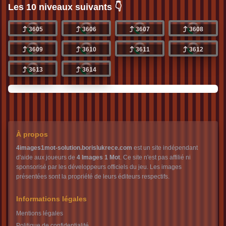
Les 10 niveaux suivants 👇
3605
3606
3607
3608
3609
3610
3611
3612
3613
3614
À propos
4images1mot-solution.borislukrece.com
est un site indépendant
d'aide aux joueurs de
4 Images 1 Mot
. Ce site n'est pas affilié ni
sponsorisé par les développeurs officiels du jeu. Les images
présentées sont la propriété de leurs éditeurs respectifs.
Informations légales
Mentions légales
Politique de confidentialité