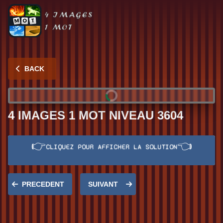
BACK
4 IMAGES 1 MOT NIVEAU 3604
👉
👈
CLIQUEZ POUR AFFICHER LA SOLUTION
Réponse:
SUD
PRECEDENT
SUIVANT