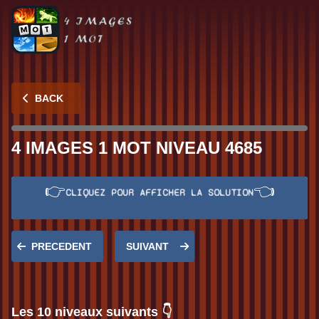
BACK
4 IMAGES 1 MOT NIVEAU 4685
👉
👈
CLIQUEZ POUR AFFICHER LA SOLUTION
Réponse:
ZERO
PRECEDENT
SUIVANT
Les 10 niveaux suivants 👇